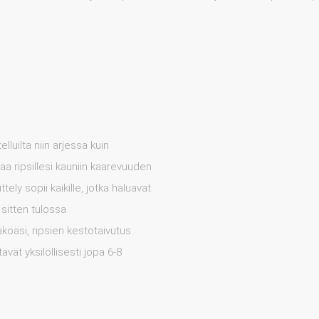
lluilta niin arjessa kuin
a ripsillesi kauniin kaarevuuden
tely sopii kaikille, jotka haluavat
 sitten tulossa
köäsi, ripsien kestotaivutus
tävät yksilöllisesti jopa 6-8