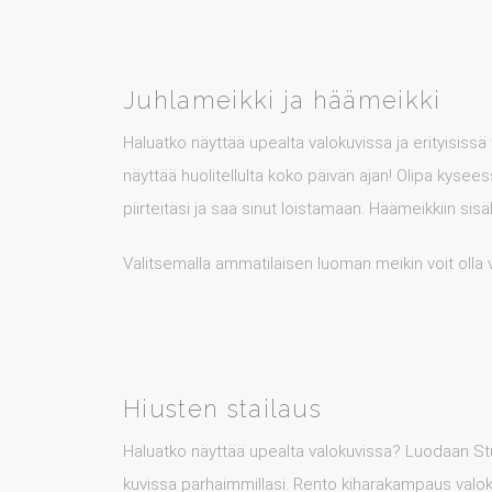
Juhlameikki ja häämeikki
Haluatko näyttää upealta valokuvissa ja erityisissä
näyttää huolitellulta koko päivän ajan! Olipa kysee
piirteitäsi ja saa sinut loistamaan. Häämeikkiin si
Valitsemalla ammatilaisen luoman meikin voit olla 
Hiusten stailaus
Haluatko näyttää upealta valokuvissa? Luodaan Stud
kuvissa parhaimmillasi.
Rento kiharakampaus valokuvi