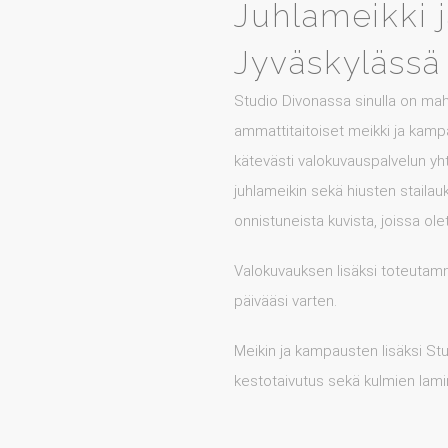
Juhlameikki 
Jyväskylässä
Studio Divonassa sinulla on mah
ammattitaitoiset meikki ja kampa
kätevästi valokuvauspalvelun yh
juhlameikin sekä hiusten stailau
onnistuneista kuvista, joissa ole
Valokuvauksen lisäksi toteutamm
päivääsi varten.
Meikin ja kampausten lisäksi Stu
kestotaivutus sekä kulmien lamin