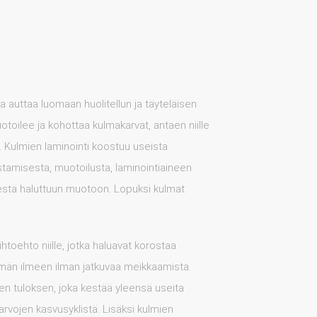
 auttaa luomaan huolitellun ja täyteläisen
toilee ja kohottaa kulmakarvat, antaen niille
ön. Kulmien laminointi koostuu useista
stamisesta, muotoilusta, laminointiaineen
sestä haluttuun muotoon. Lopuksi kulmat
htoehto niille, jotka haluavat korostaa
män ilmeen ilman jatkuvaa meikkaamista.
en tuloksen, joka kestää yleensä useita
karvojen kasvusyklistä. Lisäksi kulmien