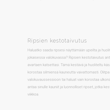
Ripsien kestotaivutus
Haluatko saada ripsesi näyttämään upeilta ja huolite
jokaisessa valokuvassa? Ripsien kestotaivutus anta
avartaen katsettasi. Tämä kestävä ja huoliteltu käsit
korostaa silmiensä kauneutta vaivattomasti. Olitpa
valokuvaussessioon tai haluat vain korostaa ulkonä
antaa sinulle kauniit ja luonnolliset ripset, jotka kes
viikkoa.