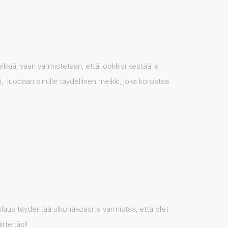
kkiä, vaan varmistetaan, että lookkisi kestää ja
i, luodaan sinulle täydellinen meikki, joka korostaa
ilaus täydentää ulkonäköäsi ja varmistaa, että olet
rteitäsi!