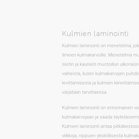
Kulmien laminointi
Kulmien laminointi on menetelmä, joka
ilmeen kulmakarvoille. Menetelmä muo
siistin ja kauniisti muotoillun ulkonä
vaiheista, kuten kulmakarvojen puhdi
levittämisestä ja kulmien kiinnittämi
värjätään tarvittaessa.
Kulmien laminointi on erinomainen vai
kulmakarvojaan ja saada täyteläisem
Kulmien laminointi antaa pitkäkestois
viikkoja, riippuen yksilöllisestä kulma