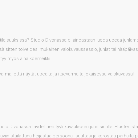
 tilaisuuksissa? Studio Divonassa ei ainoastaan luoda upeaa juhlamei
ssä sitten toiveidesi mukainen valokuvaussessio, juhlat tai hääpäiväs
sältyy myös aina koemeikki.
varma, että näytät upealta ja itsevarmalta jokaisessa valokuvassa!
io Divonassa täydellinen tyyli kuvaukseen juuri sinulle! Hiusten sta
in stailattuna heijastaa persoonallisuuttasi ja korostaa parhaita pii