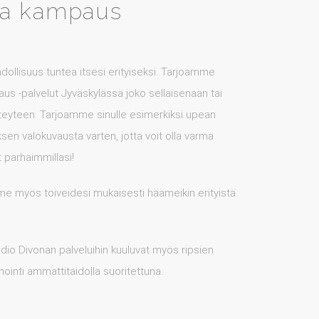
ja kampaus
dollisuus tuntea itsesi erityiseksi. Tarjoamme
us -palvelut Jyväskylässä joko sellaisenaan tai
teyteen. Tarjoamme sinulle esimerkiksi upean
ksen valokuvausta varten, jotta voit olla varma
t parhaimmillasi!
e myös toiveidesi mukaisesti häämeikin erityistä
dio Divonan palveluihin kuuluvat myös ripsien
ointi ammattitaidolla suoritettuna.